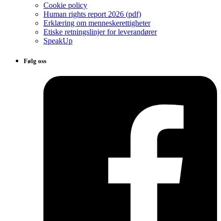
Cookie policy
Human rights report 2026 (pdf)
Erklæring om menneskerettigheter
Etiske retningslinjer for leverandører
SpeakUp
Følg oss