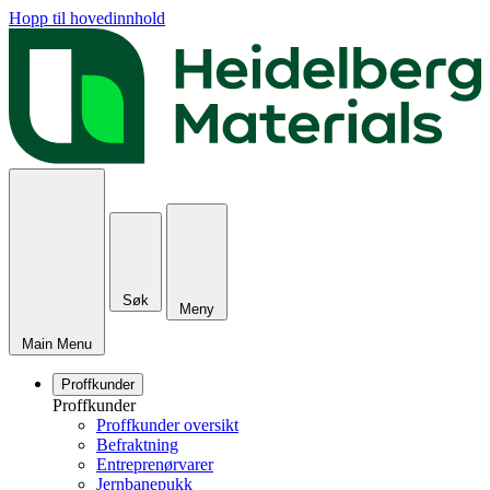
Hopp til hovedinnhold
Søk
Meny
Main Menu
Proffkunder
Proffkunder
Proffkunder oversikt
Befraktning
Entreprenørvarer
Jernbanepukk