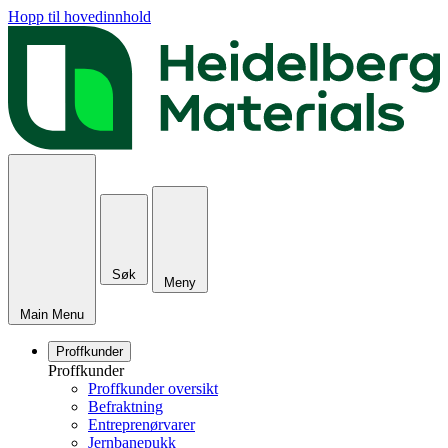
Hopp til hovedinnhold
Søk
Meny
Main Menu
Proffkunder
Proffkunder
Proffkunder oversikt
Befraktning
Entreprenørvarer
Jernbanepukk