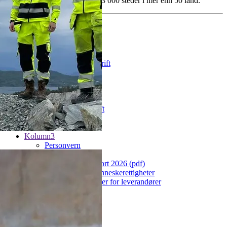
har ca. 51 000 ansatte på over 3 000 steder i mer enn 50 land.
Kolumn1
Forsiden
Kontakt oss
Jobbe hos oss?
Kontosøknad bedrift
Massemottak
Kolumn2
Våre nettbutikker
Avdelinger
Miljø og bærekraft
Privatkunde
Proffkunde
Kolumn3
Personvern
Cookie policy
Human rights report 2026 (pdf)
Erklæring om menneskerettigheter
Etiske retningslinjer for leverandører
SpeakUp
Følg oss